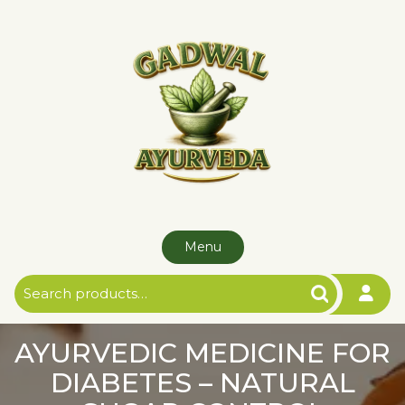
Skip
to
content
Menu
Search
for:
AYURVEDIC MEDICINE FOR
DIABETES – NATURAL