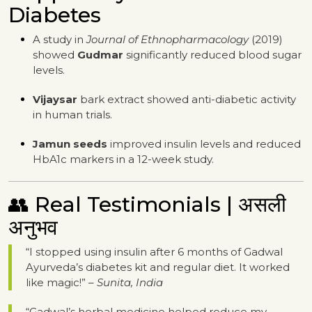
Diabetes
A study in
Journal of Ethnopharmacology
(2019)
showed
Gudmar
significantly reduced blood sugar
levels.
Vijaysar
bark extract showed anti-diabetic activity
in human trials.
Jamun seeds
improved insulin levels and reduced
HbA1c markers in a 12-week study.
👥 Real Testimonials | असली
अनुभव
“I stopped using insulin after 6 months of Gadwal
Ayurveda’s diabetes kit and regular diet. It worked
like magic!” –
Sunita, India
“Gadwal’s herbal medicine helped reduce my