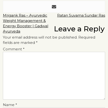
Post
Mrigank Ras – Ayurvedic
Ratan Suvama Sundar Ras
Weight Management &
navigation
Energy Booster | Gadwal
Leave a Reply
Ayurveda
Your email address will not be published.
Required
fields are marked
*
Comment
*
Name
*