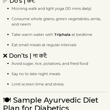
✅ Do’s | करें:
Morning walk and light yoga (30 mins daily)
Consume whole grains, green vegetables, amla,
and neem
Take warm water with
Triphala
at bedtime
Eat small meals at regular intervals
❌ Don’ts | ना करें:
Avoid sugar, rice, potatoes, and fried food
Say no to late-night meals
Limit screen time and stress
🍽️ Sample Ayurvedic Diet
Plan for Diabetics