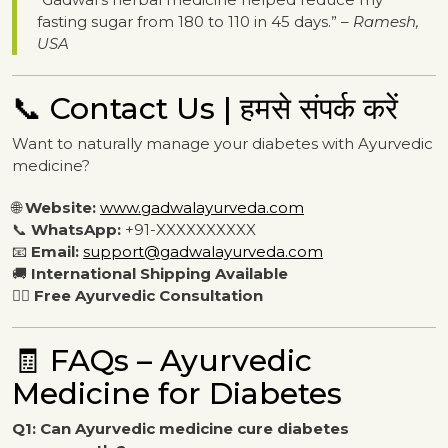
fasting sugar from 180 to 110 in 45 days.” –
Ramesh,
USA
📞 Contact Us | हमसे संपर्क करें
Want to naturally manage your diabetes with Ayurvedic
medicine?
🌐
Website:
www.gadwalayurveda.com
📞
WhatsApp:
+91-XXXXXXXXXX
📧
Email:
support@gadwalayurveda.com
🚚
International Shipping Available
👨‍⚕️
Free Ayurvedic Consultation
🧾 FAQs – Ayurvedic
Medicine for Diabetes
Q1: Can Ayurvedic medicine cure diabetes