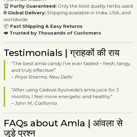
🏆
Purity Guaranteed:
Only the best quality herbs used
🌐
Global Delivery:
Shipping available in India, USA, and
worldwide
📦
Fast Shipping & Easy Returns
❤️
Trusted by Thousands of Customers
Testimonials | ग्राहकों की राय
“The best amla candy I’ve ever tasted – fresh, tangy,
and truly effective!”
–
Priya Sharma, New Delhi
“After using Gadwal Ayurveda’s amla juice for 3
months, I feel more energetic and healthy.”
–
John M., California
FAQs about Amla | आंवला से
जुड़े प्रश्न