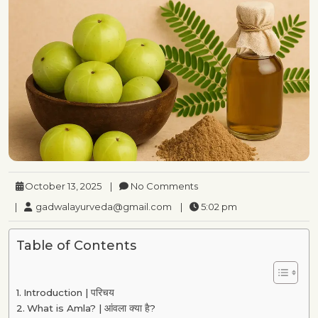
October 13, 2025
|
No Comments
|
gadwalayurveda@gmail.com
|
5:02 pm
Table of Contents
Introduction | परिचय
What is Amla? | आंवला क्या है?