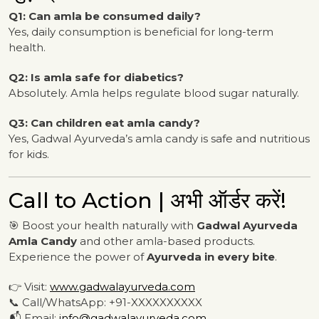
Q1: Can amla be consumed daily?
Yes, daily consumption is beneficial for long-term
health.
Q2: Is amla safe for diabetics?
Absolutely. Amla helps regulate blood sugar naturally.
Q3: Can children eat amla candy?
Yes, Gadwal Ayurveda’s amla candy is safe and nutritious
for kids.
Call to Action | अभी ऑर्डर करें!
🎯 Boost your health naturally with
Gadwal Ayurveda
Amla Candy
and other amla-based products.
Experience the power of
Ayurveda in every bite
.
👉 Visit:
www.gadwalayurveda.com
📞 Call/WhatsApp: +91-XXXXXXXXXX
📬 Email:
info@gadwalayurveda.com