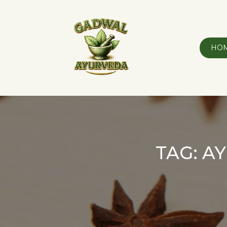
Skip
to
content
HO
TAG:
AY