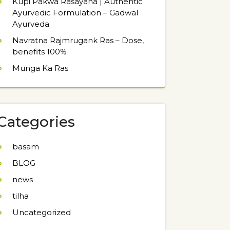
Kupi Pakwa Rasayana | Authentic
Ayurvedic Formulation – Gadwal
Ayurveda
Navratna Rajmrugank Ras – Dose,
benefits 100%
Munga Ka Ras
Categories
basam
BLOG
news
tilha
Uncategorized