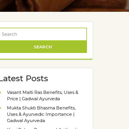
Latest Posts
Vasant Malti Ras Benefits, Uses &
Price | Gadwal Ayurveda
Mukta Shukti Bhasma Benefits,
Uses & Ayurvedic Importance |
Gadwal Ayurveda