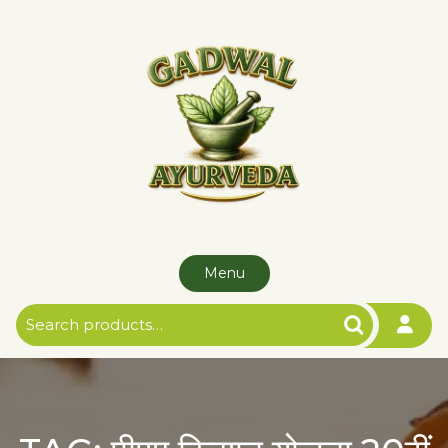
Skip
to
content
Menu
Search
for: